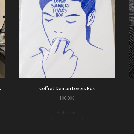
s
Coffret Demon Lovers Box
100.00
€
Add to cart