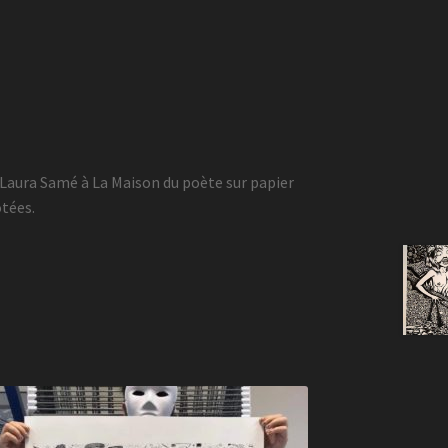
Laura Samé à La Maison du poète sur papier
otées.