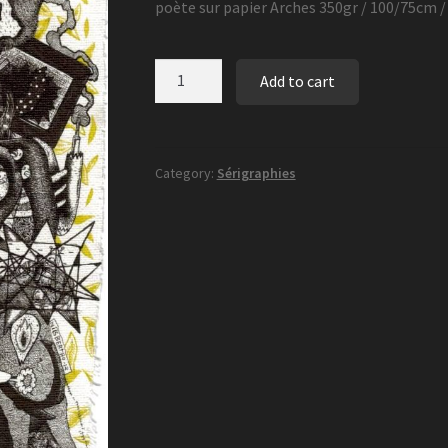
poète sur papier Arches 350gr / 100/75cm /
SÉRIGRAPHIE
Add to cart
-
Trannytotem
quantity
Category:
Sérigraphies