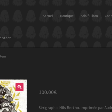
Accueil
Boutique
Adolf Hibou
Cont
ontact
otem
100.00
€
Sérigraphie Nils Bertho. imprimée par Aud