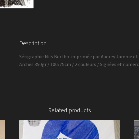
Description
Sérigraphie Nils Bertho. imprimée par Audrey Jamme et 
Arches 350gr / 100/75cm / 2 couleurs / Signées et numér
Related products