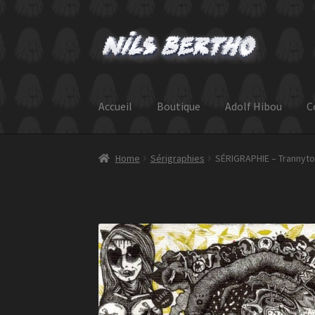
Skip
Skip
to
to
navigation
content
Accueil
Boutique
Adolf Hibou
C
Home
Sérigraphies
SÉRIGRAPHIE – Trannyt