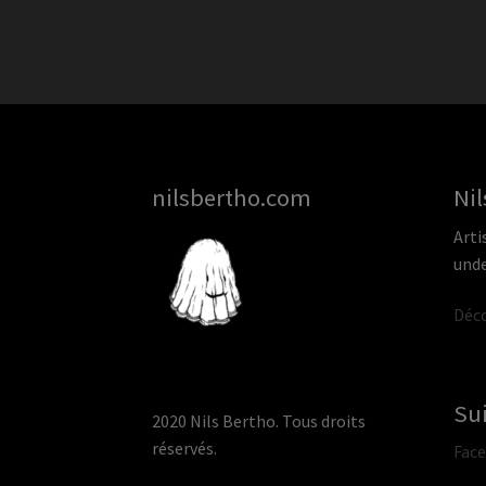
nilsbertho.com
Nil
Arti
unde
Déco
Su
2020 Nils Bertho. Tous droits
réservés.
Fac