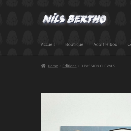
Skip
Skip
to
to
navigation
content
Accueil
Boutique
Adolf Hibou
C
Home
Éditions
3 PASSION CHEVALS