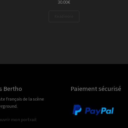
30.00
€
Read more
s Bertho
Paiement sécurisé
ste français de la scène
rground.
uvrir mon portrait