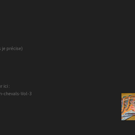
je précise)
 ici :
n-chevals-Vol-3