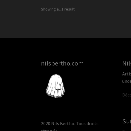
Showing all 1 result
nilsbertho.com
Nil
Arti
unde
Déco
Su
2020 Nils Bertho. Tous droits
réservés.