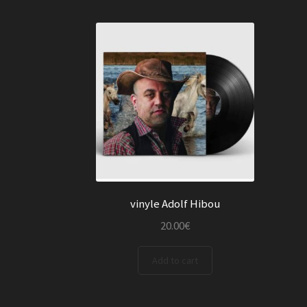
vinyle Adolf Hibou
20.00
€
Add to cart