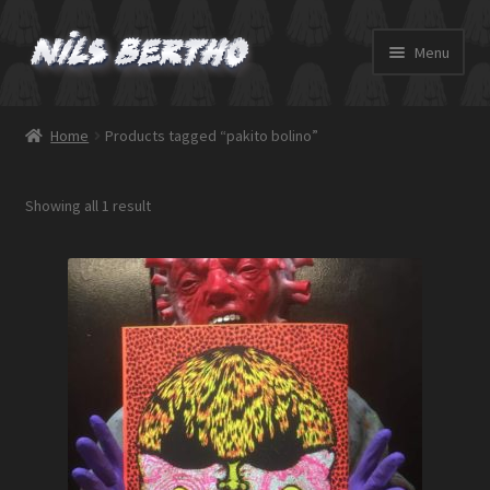
Skip
Skip
Menu
to
to
navigation
content
Accueil
Home
Products tagged “pakito bolino”
Boutique
Showing all 1 result
Adolf Hibou
Contact