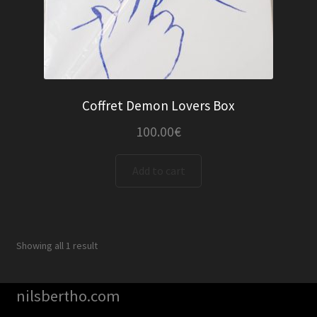
Coffret Demon Lovers Box
100.00
€
Add to cart
Showing all 1 result
nilsbertho.com