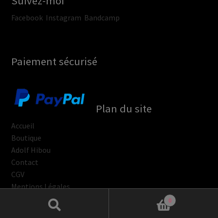
Suivez-moi
Facebook
Instagram
Bandcamp
Paiement sécurisé
Plan du site
Accueil
Boutique
Adolf Hibou
Contact
CGV
Mentions Légales
0
Search
Search