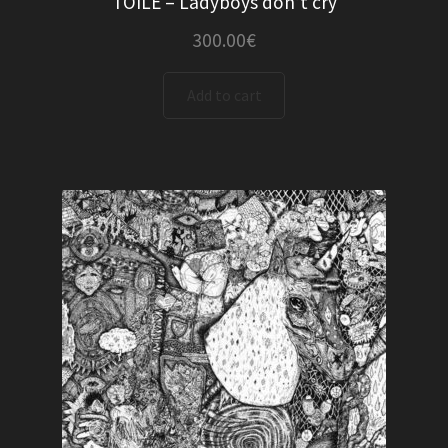
TOILE – Ladyboys don’t cry
300.00
€
Add to cart